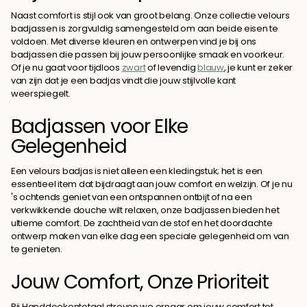
Naast comfort is stijl ook van groot belang. Onze collectie velours
badjassen is zorgvuldig samengesteld om aan beide eisen te
voldoen. Met diverse kleuren en ontwerpen vind je bij ons
badjassen die passen bij jouw persoonlijke smaak en voorkeur.
Of je nu gaat voor tijdloos
zwart
of levendig
blauw
, je kunt er zeker
van zijn dat je een badjas vindt die jouw stijlvolle kant
weerspiegelt.
Badjassen voor Elke
Gelegenheid
Een velours badjas is niet alleen een kledingstuk; het is een
essentieel item dat bijdraagt aan jouw comfort en welzijn. Of je nu
's ochtends geniet van een ontspannen ontbijt of na een
verkwikkende douche wilt relaxen, onze badjassen bieden het
ultieme comfort. De zachtheid van de stof en het doordachte
ontwerp maken van elke dag een speciale gelegenheid om van
te genieten.
Jouw Comfort, Onze Prioriteit
Bij Handdoekentotaal streven we ernaar om jouw comfort tot