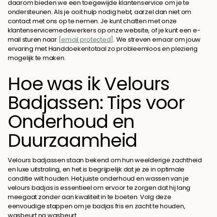
daarom bieden we een toegewijde klantenservice om je te
ondersteunen. Als je ooit hulp nodig hebt, aarzel dan niet om
contact met ons op te nemen. Je kunt chatten met onze
klantenservicemedewerkers op onze website, of je kunt een e-
mail sturen naar
[email protected]
. We streven ernaar om jouw
ervaring met Handdoekentotaal zo probleemloos en plezierig
mogelijk te maken.
Hoe was ik Velours
Badjassen: Tips voor
Onderhoud en
Duurzaamheid
Velours badjassen staan bekend om hun weelderige zachtheid
en luxe uitstraling, en het is begrijpelijk dat je ze in optimale
conditie wilt houden. Het juiste onderhoud en wassen van je
velours badjas is essentieel om ervoor te zorgen dat hij lang
meegaat zonder aan kwaliteit in te boeten. Volg deze
eenvoudige stappen om je badjas fris en zacht te houden,
wasbeurt na wasbeurt.