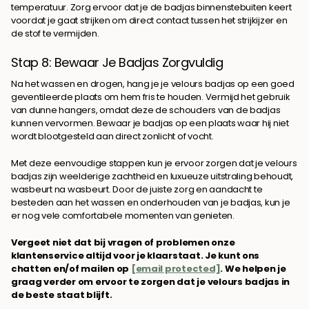
temperatuur. Zorg ervoor dat je de badjas binnenstebuiten keert
voordat je gaat strijken om direct contact tussen het strijkijzer en
de stof te vermijden.
Stap 8: Bewaar Je Badjas Zorgvuldig
Na het wassen en drogen, hang je je velours badjas op een goed
geventileerde plaats om hem fris te houden. Vermijd het gebruik
van dunne hangers, omdat deze de schouders van de badjas
kunnen vervormen. Bewaar je badjas op een plaats waar hij niet
wordt blootgesteld aan direct zonlicht of vocht.
Met deze eenvoudige stappen kun je ervoor zorgen dat je velours
badjas zijn weelderige zachtheid en luxueuze uitstraling behoudt,
wasbeurt na wasbeurt. Door de juiste zorg en aandacht te
besteden aan het wassen en onderhouden van je badjas, kun je
er nog vele comfortabele momenten van genieten.
Vergeet niet dat bij vragen of problemen onze
klantenservice altijd voor je klaarstaat. Je kunt ons
chatten en/of mailen op
[email protected]
. We helpen je
graag verder om ervoor te zorgen dat je velours badjas in
de beste staat blijft.