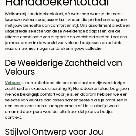
Handdoekentotaal
Welkom bij Handdoekentotaal, dé webshop waar je de meest
luxueuze velours badjassen kunt vinden die perfect samengaan
met jouw behoefte aan comfort en stijl. Ons assortiment biedt een
uitgebreide selectie van deze weelderige badjassen, die de
ultieme combinatie van elegantie en zachtheid bieden. Laat ons
je meenemen in de wereld van velours badjassen en ontdek
waarom ze niet mogen ontbreken in jouw collectie.
De Weelderige Zachtheid van
Velours
Velours
is een textielsoort die bekend staat om zijn weelderige
zachtheid en luxueuze uitstraling. Bij Handdoekentotaal begrijpen
we hoe belangrijk comfort voor je is, en daarom hebben we een
selectie van velours badjassen samengesteld die je omhullen in
een cocon van zachte, aangename stof. Het is alsof je wordt
omarmd door pure weelde, elke keer dat je onze badjas
aantrekt.
Stijlvol Ontwerp voor Jou