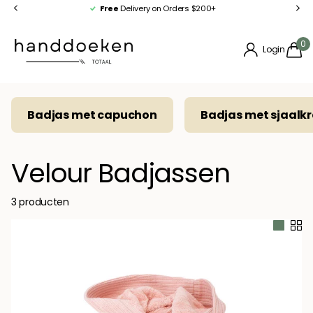
Free
Delivery on Orders $200+
0
Login
Badjas met capuchon
Badjas met sjaalk
Velour Badjassen
3 producten