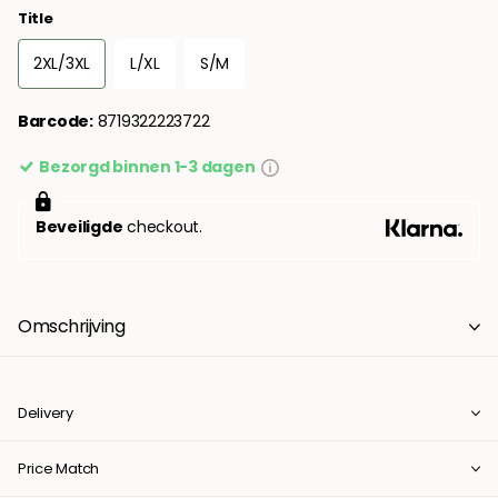
Title
2XL/3XL
L/XL
S/M
Barcode:
8719322223722
Bezorgd binnen 1-3 dagen
Beveiligde
checkout.
Omschrijving
Delivery
Price Match