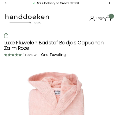
Free
Delivery on Orders $200+
0
Login
Luxe Fluwelen Badstof Badjas Capuchon
Zalm Roze
1
review
One Towelling