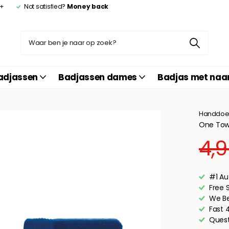
0+
Not satisfied?
Money back
adjassen
Badjassen dames
Badjas met na
Handdoek
One Towe
4,
#1 Au
Free 
We Be
Fast 
Quest