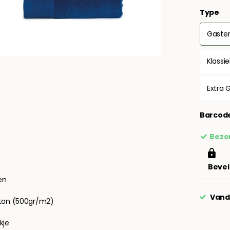
Type
Gasten
Klassi
Extra 
Barcod
Bezor
Bevei
en
Vand
tton (500gr/m2)
kje