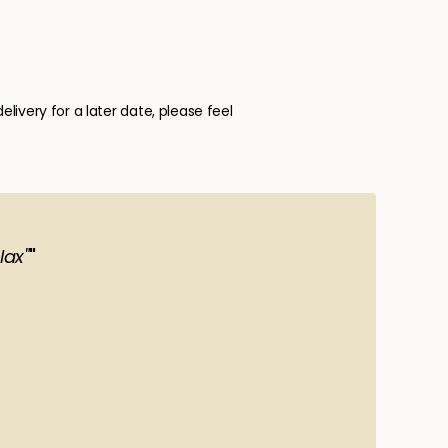
elivery for a later date, please feel
lax"
"