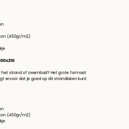
en
tton (450gr/m2)
kje
100x210
oor het strand of zwembad? Het grote formaat
gt ervoor dat je goed op dit strandlaken kunt
en
tton (450gr/m2)
kje