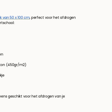
 van 50 x 100 cm
, perfect voor het afdrogen
rtschool:
en
tton (450gr/m2)
kje
eens geschikt voor het afdrogen van je