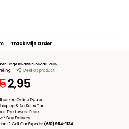
am
Track Mijn Order
en Hoge Kwaliteit Royaal Blauw
lling
Deel dit product
95
2,95
thorized Online Dealer
Shipping & No Sales Tax
at The Lowest Price
4-7 Day Delivery
ions? Call Our Experts:
(651) 964-1134