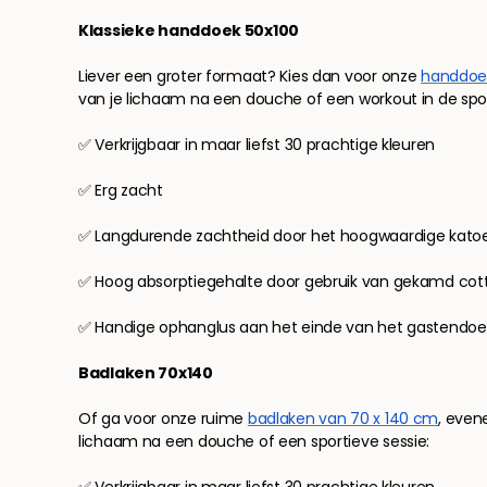
Klassieke handdoek 50x100
Liever een groter formaat? Kies dan voor onze
handdoek
van je lichaam na een douche of een workout in de spo
✅ Verkrijgbaar in maar liefst 30 prachtige kleuren
✅ Erg zacht
✅ Langdurende zachtheid door het hoogwaardige kato
✅ Hoog absorptiegehalte door gebruik van gekamd co
✅ Handige ophanglus aan het einde van het gastendoe
Badlaken 70x140
Of ga voor onze ruime
badlaken van 70 x 140 cm
, even
lichaam na een douche of een sportieve sessie:
✅ Verkrijgbaar in maar liefst 30 prachtige kleuren