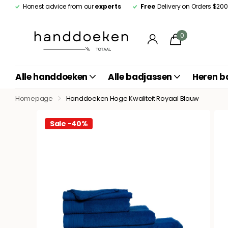
Honest advice from our
experts
Free
Delivery on Orders $20
0
Alle handdoeken
Alle badjassen
Heren b
Homepage
Handdoeken Hoge Kwaliteit Royaal Blauw
Sale -40%