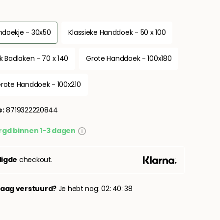
doekje - 30x50
Klassieke Handdoek - 50 x 100
ek Badlaken - 70 x 140
Grote Handdoek - 100x180
Grote Handdoek - 100x210
e:
8719322220844
gd binnen 1-3 dagen
ligde
checkout.
aag verstuurd?
Je hebt nog:
0
2
4
0
3
7