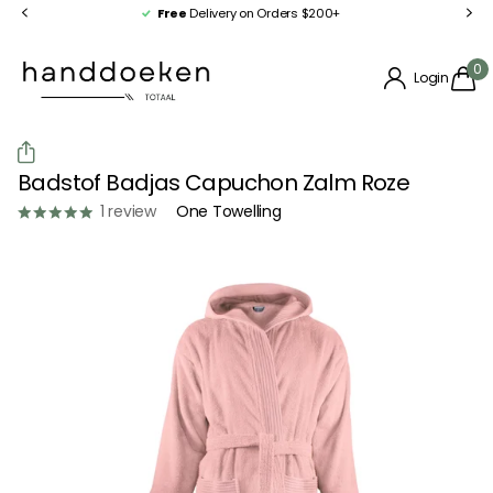
Free
Delivery on Orders $200+
0
Login
Badstof Badjas Capuchon Zalm Roze
1
review
One Towelling