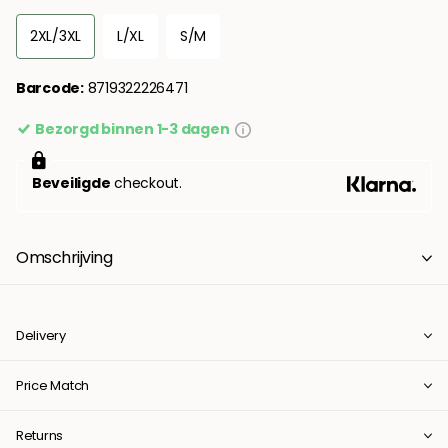
2XL/3XL
L/XL
S/M
Barcode:
8719322226471
Bezorgd binnen 1-3 dagen
Beveiligde
checkout.
Omschrijving
Delivery
Price Match
Returns